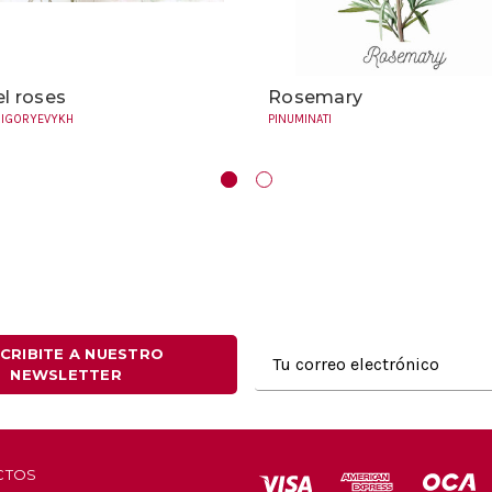
l roses
Rosemary
RIGORYEVYKH
PINUMINATI
Dirección
CRIBITE A NUESTRO
NEWSLETTER
de
correo
electrónico
CTOS