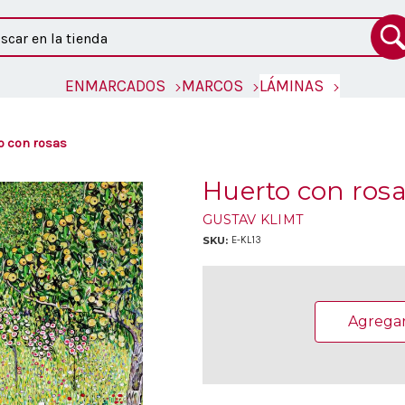
ar
ENMARCADOS
MARCOS
LÁMINAS
o con rosas
Huerto con ros
GUSTAV KLIMT
SKU:
E-KL13
Existencias
actuales:
Agregar 