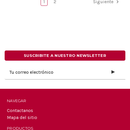
1
2
Siguiente
SUSCRIBITE A NUESTRO NEWSLETTER
Dirección
de
correo
electrónico
NAVEGAR
Contactanos
Mapa del sitio
PRODUCTOS