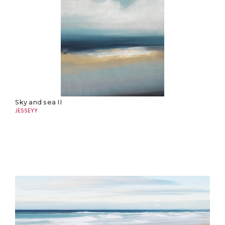
Sky and sea II
JESSEYY