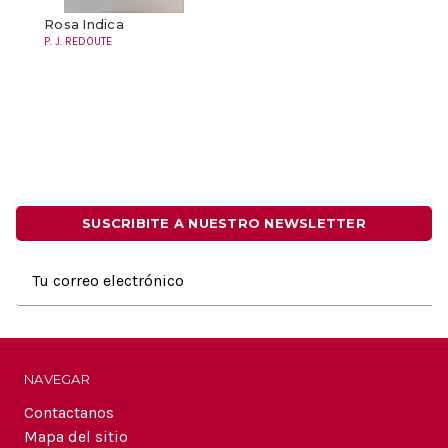
Rosa Indica
P. J. REDOUTE
SUSCRIBITE A NUESTRO NEWSLETTER
Dirección
de
correo
electrónico
NAVEGAR
Contactanos
Mapa del sitio