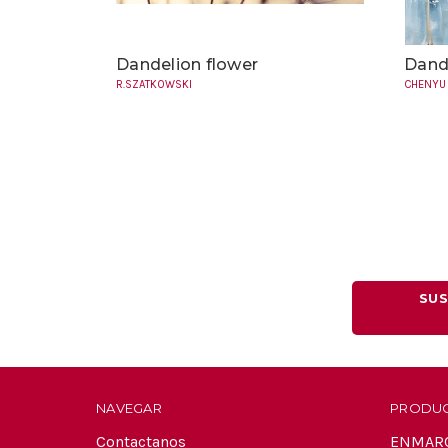
Dandelion flower
Dande
R.SZATKOWSKI
CHENYU
SUS
NAVEGAR
PRODU
Contactanos
ENMAR