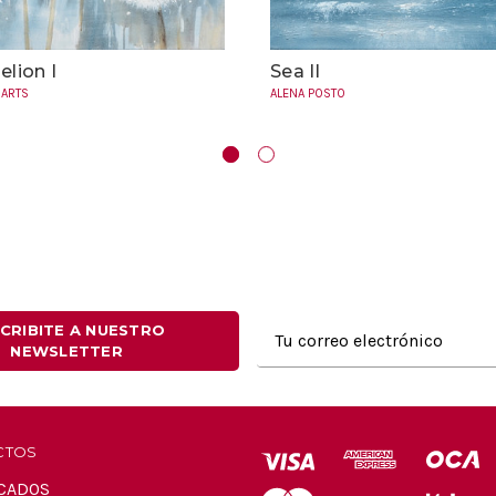
lion I
Sea II
 ARTS
ALENA POSTO
Dirección
CRIBITE A NUESTRO
NEWSLETTER
de
correo
electrónico
CTOS
CADOS