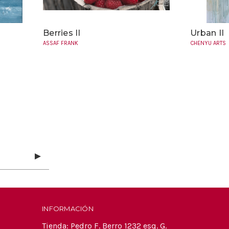
Berries II
Urban II
ASSAF FRANK
CHENYU ARTS
INFORMACIÓN
Tienda: Pedro F. Berro 1232 esq. G.