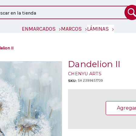
ar
ENMARCADOS
MARCOS
LÁMINAS
lion II
Dandelion II
CHENYU ARTS
SKU:
SH 2399657739
Existencias
actuales:
Agregar 