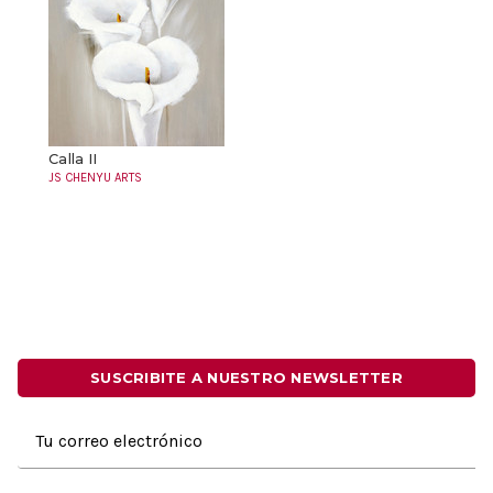
Calla II
JS CHENYU ARTS
SUSCRIBITE A NUESTRO NEWSLETTER
Dirección
de
correo