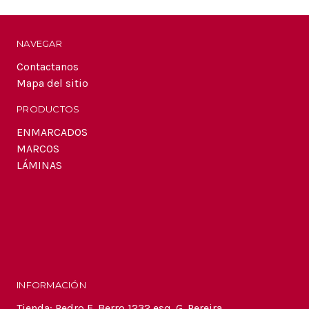
correo
electrónico
NAVEGAR
Contactanos
Mapa del sitio
PRODUCTOS
ENMARCADOS
MARCOS
LÁMINAS
INFORMACIÓN
Tienda: Pedro F. Berro 1232 esq. G. Pereira