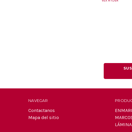
VEX RYDER
SUS
NAVEGAR
PRODU
Contactanos
ENMAR
Mapa del sitio
MARCO
LÁMINA