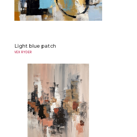
Light blue patch
VEX RYDER