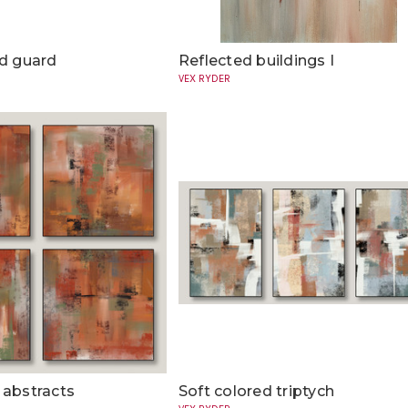
ed guard
Reflected buildings I
VEX RYDER
 abstracts
Soft colored triptych