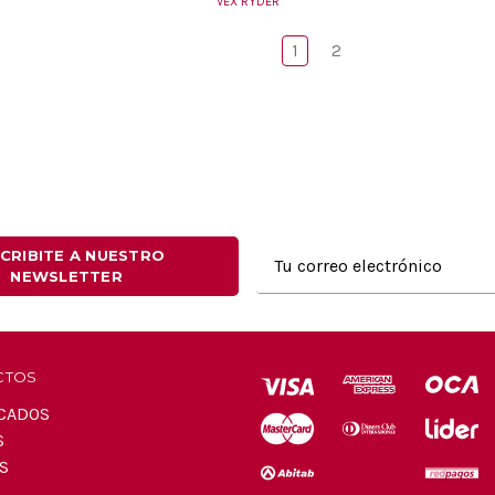
VEX RYDER
1
2
Dirección
CRIBITE A NUESTRO
NEWSLETTER
de
correo
electrónico
CTOS
CADOS
S
S