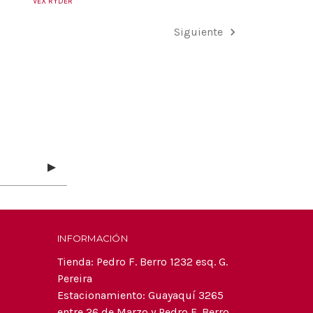
VEX RYDER
Siguiente
INFORMACIÓN
Tienda: Pedro F. Berro 1232 esq. G.
Pereira
Estacionamiento: Guayaquí 3265
entre 26 de Marzo y Pedro F. Berro