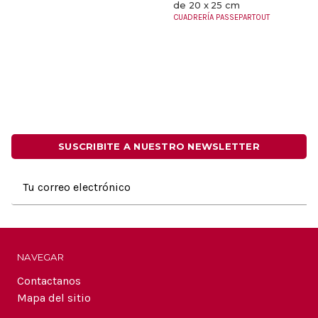
de 20 x 25 cm
CUADRERÍA PASSEPARTOUT
SUSCRIBITE A NUESTRO NEWSLETTER
Dirección
de
correo
electrónico
NAVEGAR
Contactanos
Mapa del sitio