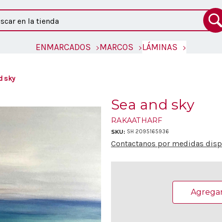
ar
ENMARCADOS
MARCOS
LÁMINAS
d sky
Sea and sky
RAKAATHARF
SKU:
SH 2095165936
Contactanos por medidas dispo
Existencias
actuales:
Agregar 