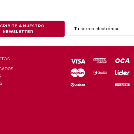
Dirección
CRIBITE A NUESTRO
NEWSLETTER
de
correo
electrónico
CTOS
CADOS
S
S