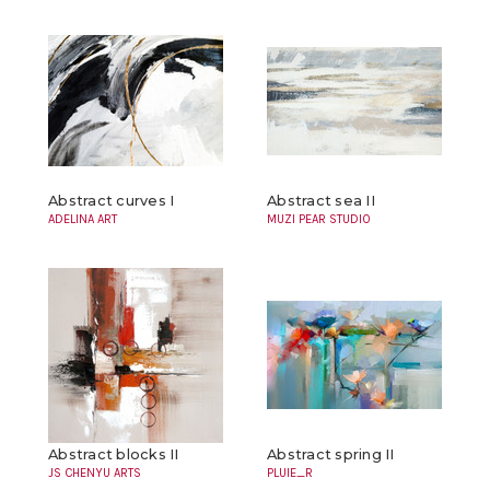
Abstract curves I
Abstract sea II
ADELINA ART
MUZI PEAR STUDIO
Abstract blocks II
Abstract spring II
JS CHENYU ARTS
PLUIE_R