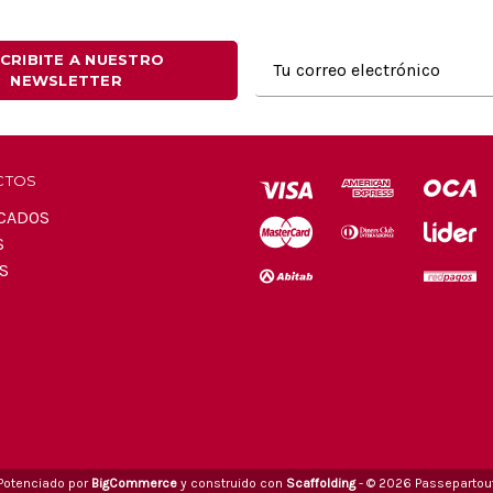
Dirección
CRIBITE A NUESTRO
NEWSLETTER
de
correo
electrónico
CTOS
CADOS
S
S
Potenciado por
BigCommerce
y construido con
Scaffolding
© 2026 Passepartou