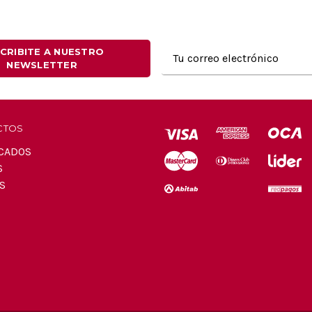
Dirección
CRIBITE A NUESTRO
NEWSLETTER
de
correo
electrónico
CTOS
CADOS
S
S