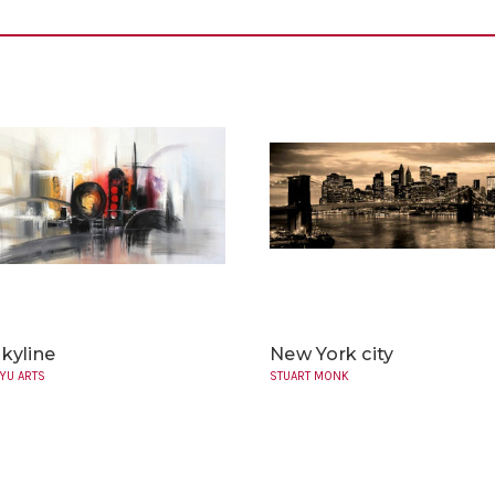
skyline
New York city
YU ARTS
STUART MONK