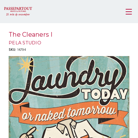
The Cleaners I
PELA STUDIO
SKU:
14794