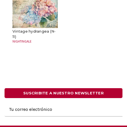
Vintage hydrangea (N-
11)
NIGHTINGALE
SUSCRIBITE A NUESTRO NEWSLETTER
Dirección
de
correo
electrónico