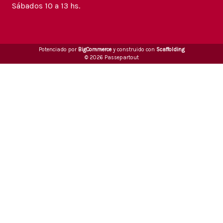
Sábados 10 a 13 hs.
Potenciado por
BigCommerce
y construido con
Scaffolding
© 2026 Passepartout