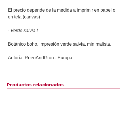
El precio depende de la medida a imprimir en papel o
en tela (canvas)
-
Verde salvia I
Botánico boho, impresión verde salvia, minimalista.
Autoría: RoenAndGron - Europa
Productos relacionados
Matisse
Sage
Sage
Matisse
Sage
green II
green III
Sage
FIRUMWALLS
ROEN AND
Green I
Green II