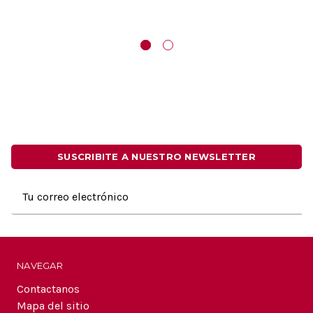
GRON
HOMEWALLART
HOMEWALLART
SUSCRIBITE A NUESTRO NEWSLETTER
Dirección
de
correo
electrónico
NAVEGAR
Contactanos
Mapa del sitio