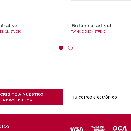
ical set
Botanical art set
ESIGN STUDIO
TWINS DESIGN STUDIO
Dirección
CRIBITE A NUESTRO
NEWSLETTER
de
correo
electrónico
CTOS