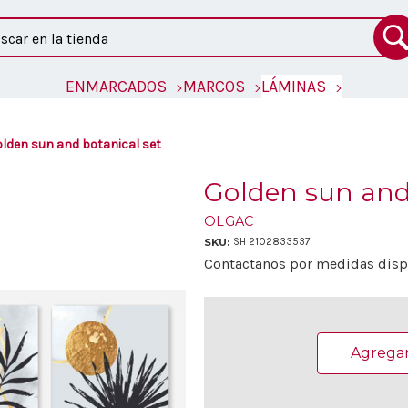
ar
ENMARCADOS
MARCOS
LÁMINAS
lden sun and botanical set
Golden sun and 
OLGAC
SKU:
SH 2102833537
Contactanos por medidas dispo
Existencias
actuales:
Agregar 