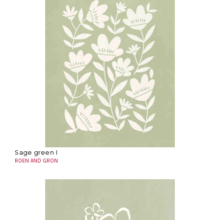
Sage green I
ROEN AND GRON