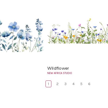
Wildflower
NEW AFRICA STUDIO
1
2
3
4
5
6