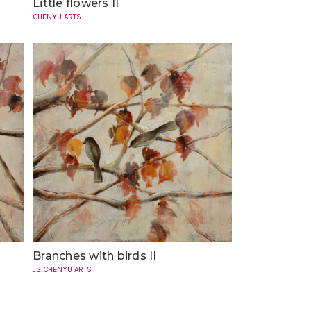
Little flowers II
CHENYU ARTS
Branches with birds II
JS CHENYU ARTS