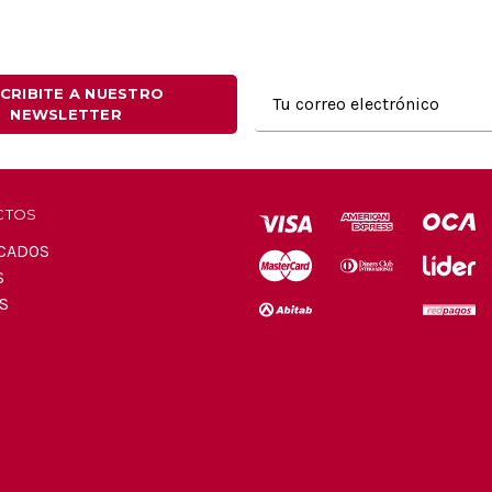
Dirección
CRIBITE A NUESTRO
NEWSLETTER
de
correo
electrónico
CTOS
CADOS
S
S