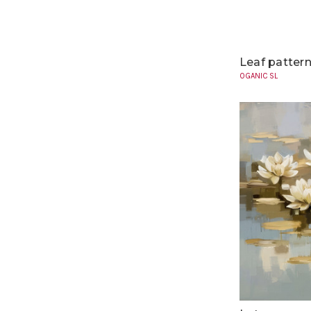
Leaf patter
OGANIC SL