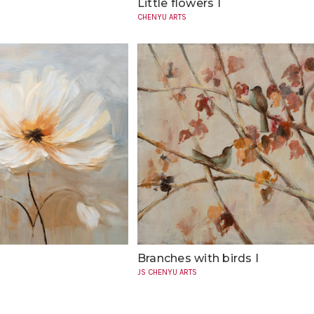
Little flowers I
CHENYU ARTS
Branches with birds I
JS CHENYU ARTS