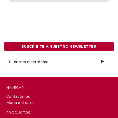
SUSCRIBITE A NUESTRO NEWSLETTER
Dirección
de
correo
electrónico
NAVEGAR
Contactanos
Mapa del sitio
PRODUCTOS