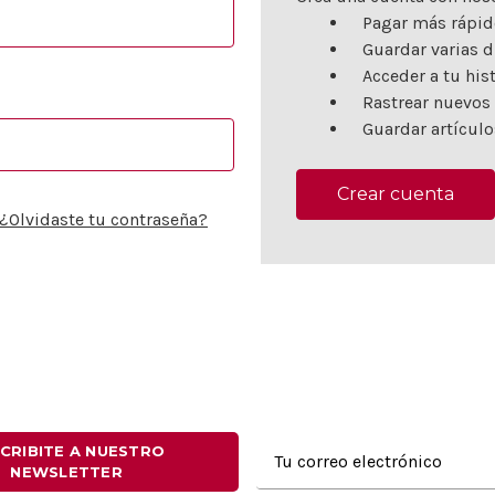
Pagar más rápid
Guardar varias d
Acceder a tu his
Rastrear nuevos
Guardar artículo
Crear cuenta
¿Olvidaste tu contraseña?
Dirección
CRIBITE A NUESTRO
NEWSLETTER
de